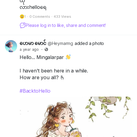
ယုံ
အဲဒီလူတွေထဲမှာ
လားhelloရေ
လူပီသပြီးလူသားဆန်တဲ့
လူကောင်းတစ်ယောက်မှ
1
·
0 Comments
·
433 Views
မပါခဲ့ဘူးဆိုတာကို
Please log in to like, share and comment!
သိထားပါ...။
ဉာဏ်ပညာအမြော်မြင်
ဟေမာ မောင်
@Heymarmg
added a photo
နဲ့ပြည့်စုံပြီးထက်မြက်တဲ့
a year ago
·
လူတော်လူကောင်းတွေက
Hello... Mingalarpar
လူတစ်ယောက်ရဲ့အဆင့်
I haven't been here in a while.
အတန်းကိုဘယ်တော့မှ
How are you all? 🫰
သူ့ရဲ့ဘွဲ့ထူး၊ရာထူးနဲ့
#BacktoHello
သူ့ရဲ့ကြွယ်ဝချမ်းသာမှု
တွေနဲ့
မတိုင်းတာကြပါဘူး....။
လူတစ်ယောက်ရဲ့
အဆင့်အတန်းဆိုတာ