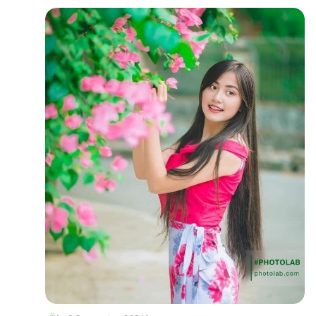
လူပိုတွေအဖြစ်
သတ်မှတ်ပေးထားပါတယ်။
အဲဒီလူတွေက
သင်အောင်မြင်နေရင်
သင့်ကိုချီးမွမ်းပြီးဝန်းရံ
ပေးကြပါလိမ့်မယ်...။
ဒါပေမယ့်...
သင်ကျရှုံးနေတဲ့
အချိန်မွာတော့သင့်ကို
ဆွဲထူပြီးတွဲခေါ်ပေး
ကြမှာတော့
မဟုတ်ပါဘူး......။
ကမ္ဘာကြီးမှာ
အဲဒီလိုလူမျိုးတွေ
နေရာတိုင်းလိုလိုမွာ
ရှိနေတတ်ကြပါတယ်...။