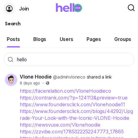
Join
Search
Posts
Blogs
Users
Pages
Groups
Vlone Hoodie
@adminvloneco
shared a link
8 days ago
·
https://facerelation.com/VloneHoodieco
https://contrank.com/?p=124113&preview=true
https://www.foundersclick.com/Vlonehoodie11
https://www.foundersclick.com/blogs/44292/Upg
rade-Your-Look-with-the-Iconic-VLONE-Hoodie
https://newsvuse.com/Vlonehoodie
https://zzvibe.com/1785322252247773_17865