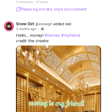
0 Comments
·
57 Views
Please log in to like, share and comment!
Snow Girl
@snowgirl
added reel
3 months ago
·
Hello... money!
#money
#myfriend
credit: the creator