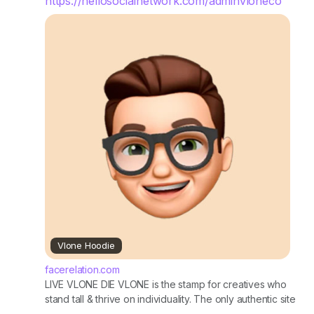
https://hellosocialnetwork.com/adminvloneco
Vlone Hoodie
facerelation.com
LIVE VLONE DIE VLONE is the stamp for creatives who
stand tall & thrive on individuality. The only authentic site
and voice behind VLONE clothing & accessories.