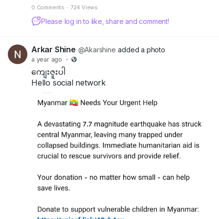
တွေချည်းဖြစ်နေမှာပါ...။
0 Comments
·
724 Views
Please log in to like, share and comment!
လူတွေအပေါ်
သင်ဘယ်လောက်ပင်
ကောင်းနေပါစေ
Arkar Shine
@Akarshine
added a photo
a year ago
·
သင့်ကိုကြည့်မရတဲ့
ကျေးဇူးပါ
လူတစ်ယောက်အတွက်
Hello social network
တော့
သင့်ရဲ့စိတ်
စေတနာတွေဟာ
ဝေဒနာတွေ
ဖြစ်နေနိုင်ပါတယ်....။
ဘဝမှာ
သင်ဘယ်လောက်ပင်
အစွမ်းကုန်
ကြိုးစားနေပါစေ
သင်မအောင်မြင်