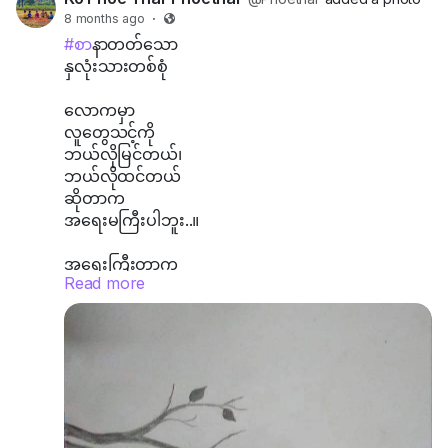
s
u
8 months ago
·
c
r
#စ
ာနာတတ်သော
r
e
နှလုံးသားတစ်စုံ
e
-
e
i
လောကမှာ
လူတွေသင့်ကို
n
n
ဘယ်လိုမြင်တယ်၊
-
ဘယ်လိုထင်တယ်
P
ဆိုတာက
i
အရေးမကြီးပါဘူး..။
c
အရေးကြီးတာက
t
Read more
သင့်ကိုယ်သင်
u
လူပီသတဲ့လူကောင်း
r
တစ်ယောက်
e
ဖြစ်အောင်ရှင်သန်
ရပ်တည်နိုင်ဖို့ပါ...။
ဘဝမှာ
လူတစ်ချို့က