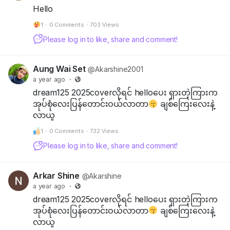
Hello
လောကကြီးမှာ
1
·
0 Comments
·
703 Views
လူဆင်းရဲပေမယ့်
လေးစားဂုဏ်ပြုထိုက်တဲ့
Please log in to like, share and comment!
စိတ်ကောင်း၊
Aung Wai Set
@Akarshine2001
စေတနာကောင်းရှိတဲ့
a year ago
·
နှလုံးသားပိုင်ရှင်တွေ
dream125 2025coverလိုရင် helloပေး ရှားတဲ့ကြားက
အုပ်စုံလေးပြန်တောင်းဝယ်လာတာ
ချစ်ကြေးလေးနဲ့
အများကြီးရှိနေတာကို
လာယူ
လည်းငြင်းလို့မရနိုင်
ပါဘူး....။
1
·
0 Comments
·
732 Views
Please log in to like, share and comment!
သင့်ဘက်ကကောင်းတာ
ဘယ်လောက်ပဲလုပ်လုပ်
Arkar Shine
@Akarshine
သင့်ကိုမနာလိုသူ
a year ago
·
အတွက်တော့
dream125 2025coverလိုရင် helloပေး ရှားတဲ့ကြားက
သင့်ရဲ့လုပ်ဆောင်ချက်
အုပ်စုံလေးပြန်တောင်းဝယ်လာတာ
ချစ်ကြေးလေးနဲ့
တွေအားလုံးဟာအမှား
လာယူ