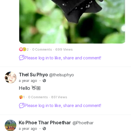
ကဲ့ရဲ့ တတ်ကြပါတယ်..။
ဘဝမှာ
အဲဒီလိုလူတွေနဲ့
ကြုံဆုံလာခဲ့တယ်ဆိုရင်
ထိုသူတို့ကို
သင့်ဘဝထဲက
ဖယ်ထုတ်လိုက်ပါ....။
2
·
0 Comments
·
699 Views
Please log in to like, share and comment!
အတွေးအခေါ်၊
အယူအဆနဲ့ခံယူချက်
Thel Su Phyo
@thelsuphyo
မတူညီတဲ့လူတွေနဲ့
a year ago
·
Hello 👋🏼
အမြင်ချင်းဖလှယ်ရတာ
ငြင်းခုန်မှုသက်သက်
1
·
0 Comments
·
851 Views
ဖြစ်နေတတ်ပါတယ်။
Please log in to like, share and comment!
ဒါကြောင့်သင့်ဘက်က
အလျှော့ပေးပြီး
Ko Phoe Thar Phoethar
@Phoethar
လှည့်ပြန်ထွက်ခဲ့လိုက်ပါ...။
a year ago
·