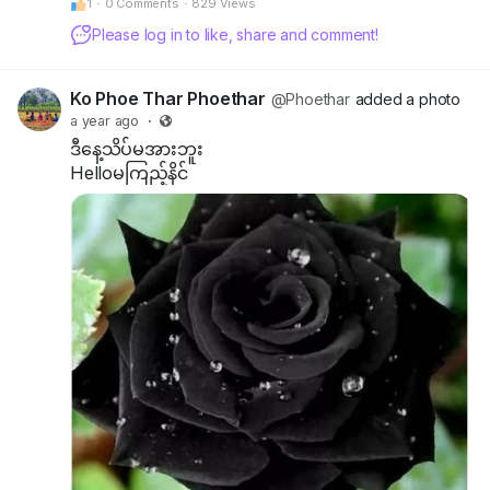
1
·
0 Comments
·
829 Views
သူတို့ကအရာရာကို
Please log in to like, share and comment!
ငွေနဲ့တိုင်းတာပြီး
ကြည့်နေတဲ့အတွက်
Ko Phoe Thar Phoethar
@Phoethar
added a photo
a year ago
·
သူတို့ရဲ့ကမ္ဘာဟာလည်း
အမှောင်ကျ
ဒီနေ့သိပ်မအားဘူး
နေတတ်ပါတယ်....။
Helloမကြည့်နိင်
ဒါကြောင့်
သူတို့ရဲ့နှလုံးသားနဲ့
အသိစိတ်တွေထဲမှာ
ကိုယ်ချင်းစာတရား
တွေလည်းပျောက်ကွယ်
ပျက်သုဉ်းခဲ့ကြပါတယ်...။
သူတို့က
ဆင်းရဲချို့တဲ့ပြီး
အားနည်းနေတဲ့သူတွေကို
ထပ်ပြီးနင်းချေကာ