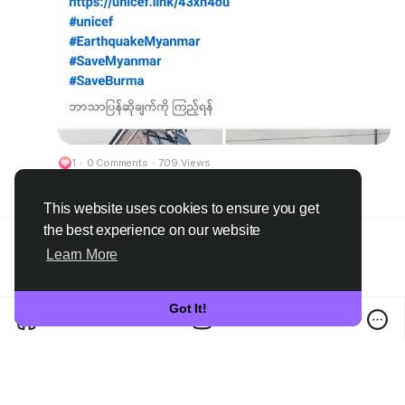
သေးသရွေ့တော့
လူတွေကသင့်ရဲ့
ကြိုးစားအား
ထုတ်မှုတွေကို
အသိအမှတ်ပြုပေး
ကြမှာမဟုတ်ပါဘူး....။
(သူတို့ရဲ့အသိမှတ်ပြုခံရဖို့
1
·
0 Comments
·
709 Views
လည်းမလိုအပ်ပါဘူး)
Please log in to like, share and comment!
This website uses cookies to ensure you get
ဒါကြောင့်...
the best experience on our website
လောကကြီးမှာ
Ga Mone Pwint
@Azoooooo9
shared a link
Learn More
a year ago
·
လူတွေရဲ့အထင်ကြီး
Saturday အတွက် GA
plan လေးလုပ်မယ်ဗျာ
လေးစားမှုနဲ့အသိမှတ်
Got It!
ပြုမှုတွေကို
အလုပ်လေးရှုပ်နေလို့ နောက်ကျသွားတာ Sry Guys
ရရှိဖို့ထက်
Numbers 1-50 ထဲက ကြိုက်ရာnumber တစ်ခုကို
လူပီသတဲ့ လူကောင်း
ခန့်မှန်းပေးပါ
တစ်ယောက်ဖြစ်အောင်