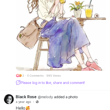
သူ့ရဲ့အပြုအမူ...
သူ့ရဲ့အပြောအဆို....
သူ့ရဲ့စကားလုံးတွေနဲ့
သူ့ရဲ့
လုပ်ဆောင်ချက်တွေကို
ကြည့်ပြီးမှပဲအကဲခတ်
ဝေဖန်ဆုံးဖြတ်ကြတာပါ....။
ဘယ်လောက်ပင်
ပညာတတ်နေပါစေ
ဘယ်လောက်ပင်
ချမ်းသာနေပါစေ
2
·
0 Comments
·
985 Views
လူလူချင်းအတူတူ
Please log in to like, share and comment!
ဒီလိုအဆင့်အတန်း
ခွဲခြားပြီးဆက်ဆံတတ်တဲ့
Black Rose
@melody
added a photo
လူတွေကို
a year ago
·
လောကကြီးကလည်း
Hello